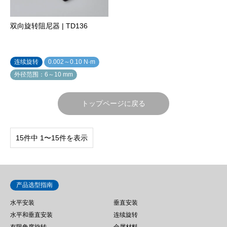
双向旋转阻尼器 | TD136
连续旋转
0.002～0.10 N·m
外径范围：6～10 mm
トップページに戻る
15件中 1〜15件を表示
产品选型指南
水平安装
垂直安装
水平和垂直安装
连续旋转
有限角度旋转
金属材料