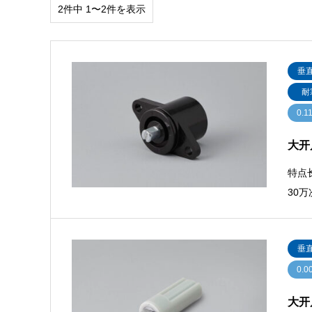
2件中 1〜2件を表示
垂
耐
0.1
大开启
特点
30万
垂
0.0
大开启