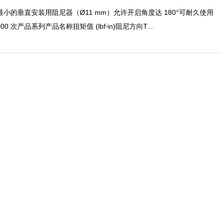
最小的垂直安装用阻尼器（Ø11 mm）允许开启角度达 180°可耐久使用
,000 次产品系列产品名称扭矩值 (lbf⋅in)阻尼方向T…