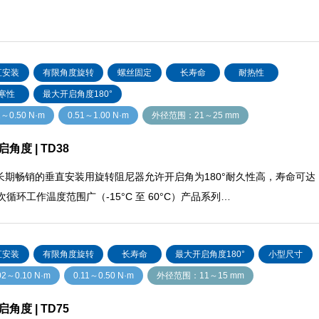
直安装
有限角度旋转
螺丝固定
长寿命
耐热性
寒性
最大开启角度180°
1～0.50 N·m
0.51～1.00 N·m
外径范围：21～25 mm
角度 | TD38
长期畅销的垂直安装用旋转阻尼器允许开启角为180°耐久性高，寿命可达
次循环工作温度范围广（-15°C 至 60°C）产品系列…
直安装
有限角度旋转
长寿命
最大开启角度180°
小型尺寸
02～0.10 N·m
0.11～0.50 N·m
外径范围：11～15 mm
角度 | TD75