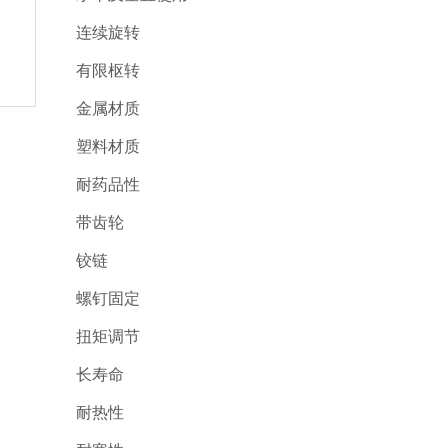
连续旋转
有限枢转
金属材质
塑料材质
耐药品性
带齿轮
铰链
螺钉固定
扭矩调节
长寿命
耐热性