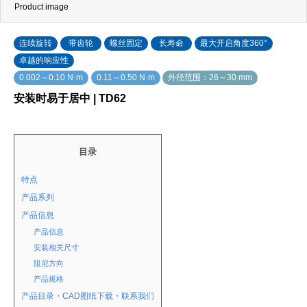
Product image
连续旋转
带齿轮
螺丝固定
长寿命
最大开启角度360°
卓越的响应性
0.002～0.10 N·m
0.11～0.50 N·m
外径范围：26～30 mm
安装时易于居中 | TD62
目录
特点
产品系列
产品信息
产品信息
安装相关尺寸
阻尼方向
产品规格
产品目录・CAD图纸下载・联系我们