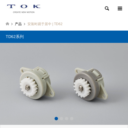
検索
产品
安装时易于居中 | TD62
TD62系列
1
2
3
4