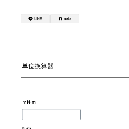
LINE
note
单位换算器
ｍN·m
N·m