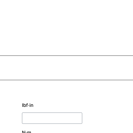
lbf·in
N·m