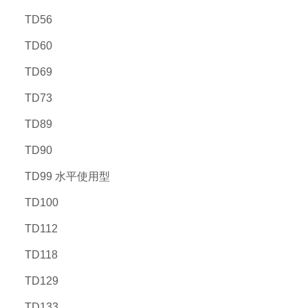
TD56
TD60
TD69
TD73
TD89
TD90
TD99 水平使用型
TD100
TD112
TD118
TD129
TD133