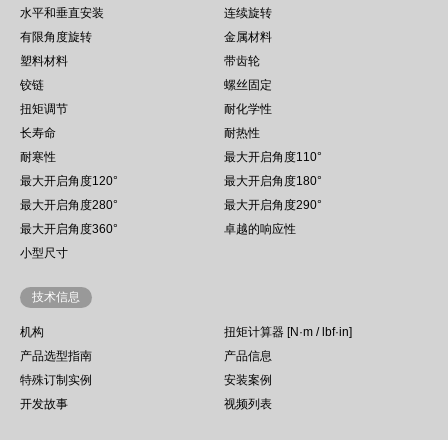
水平和垂直安装
连续旋转
有限角度旋转
金属材料
塑料材料
带齿轮
铰链
螺丝固定
扭矩调节
耐化学性
长寿命
耐热性
耐寒性
最大开启角度110°
最大开启角度120°
最大开启角度180°
最大开启角度280°
最大开启角度290°
最大开启角度360°
卓越的响应性
小型尺寸
技术信息
机构
扭矩计算器 [N·m / lbf·in]
产品选型指南
产品信息
特殊订制实例
安装案例
开发故事
视频列表