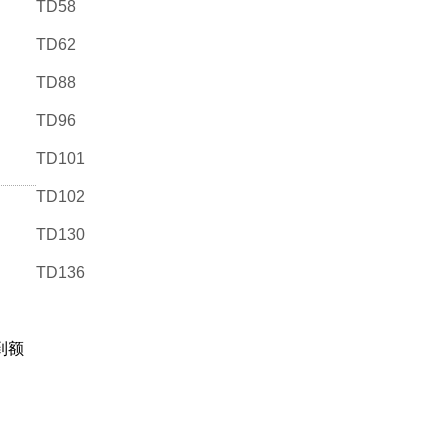
TD58
TD62
TD88
TD96
TD101
TD102
TD130
TD136
到额