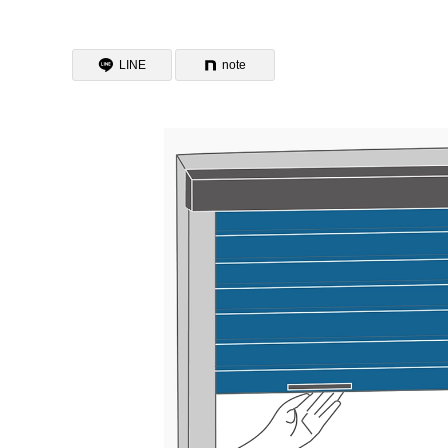
LINE
note