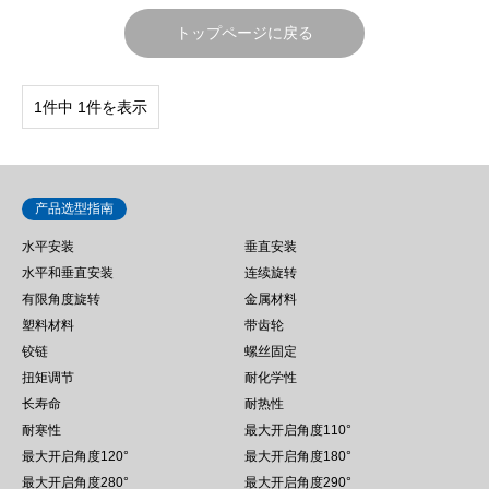
トップページに戻る
1件中 1件を表示
产品选型指南
水平安装
垂直安装
水平和垂直安装
连续旋转
有限角度旋转
金属材料
塑料材料
带齿轮
铰链
螺丝固定
扭矩调节
耐化学性
长寿命
耐热性
耐寒性
最大开启角度110°
最大开启角度120°
最大开启角度180°
最大开启角度280°
最大开启角度290°