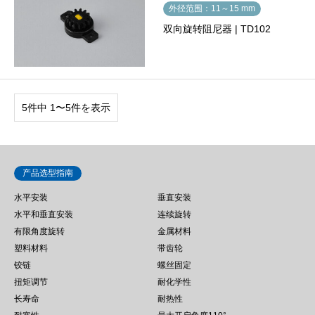
外径范围：11～15 mm
双向旋转阻尼器 | TD102
5件中 1〜5件を表示
产品选型指南
水平安装
垂直安装
水平和垂直安装
连续旋转
有限角度旋转
金属材料
塑料材料
带齿轮
铰链
螺丝固定
扭矩调节
耐化学性
长寿命
耐热性